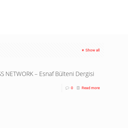
Show all
S NETWORK – Esnaf Bülteni Dergisi
0
Read more