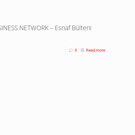
INESS NETWORK – Esnaf Bülteni
0
Read more