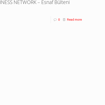
INESS NETWORK – Esnaf Bülteni
0
Read more