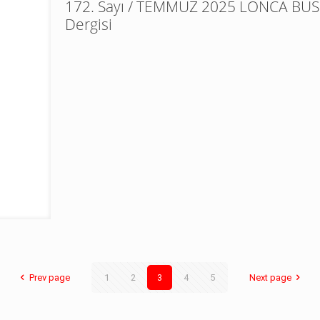
172. Sayı / TEMMUZ 2025 LONCA BUS
Dergisi
Prev page
1
2
3
4
5
Next page