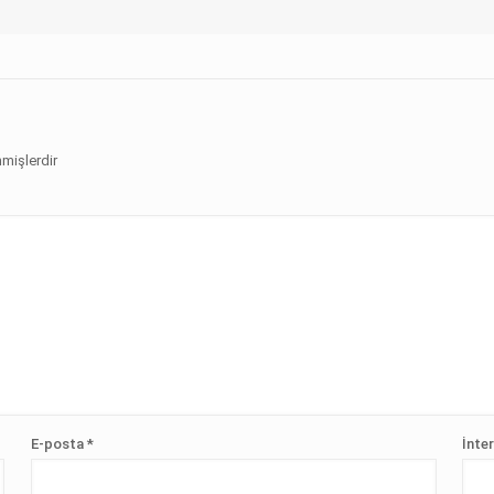
nmişlerdir
E-posta
*
İnter